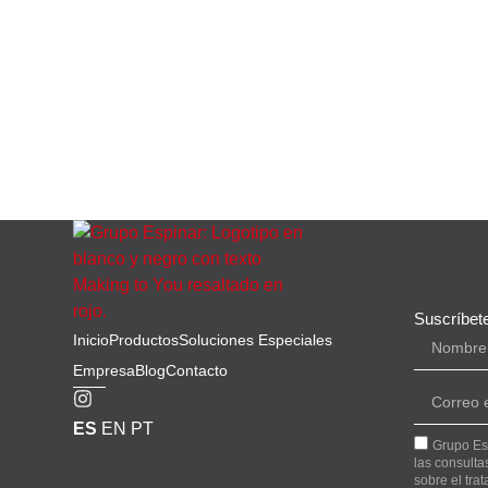
Suscríbete
Inicio
Productos
Soluciones Especiales
Empresa
Blog
Contacto
ES
EN
PT
Grupo Esp
las consulta
sobre el tra