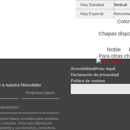
Veta Standard
Vertical
Veta Especial
Horizonta
Colo
Chapas dispo
Roble
Para otras c
Accesibilidad
Aviso legal
Declaración de privacidad
Política de cookies
 a nuestra Newsletter
inar tratará sus datos para gestionar
s recibidas. Para más información
tamiento y sus derechos, consulte la