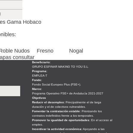
l
res Gama Hobaco
nibles:
Roble Nudos
Fresno
Nogal
hapas consultar
Beneficiario:
GRUPO ESPINAR MAKING TO YOU S.L.
Programa:
EMPLEA-T
Fondo:
Fondo Social Europeo Plus (FSE+).
Marco:
Programa Operativo FSE+ de Andalucía 2021-2027
Objetivos
Reducir el desempleo:
Principalmente el de larga
duración y el de colectivos vulnerables.
Fomentar la contratación estable:
Priorizando los
contratos indefinidos frente a los temporales.
Promover la igualdad de oportunidades:
En el acceso al
empleo.
Incentivar la actividad económica:
Apoyando a las