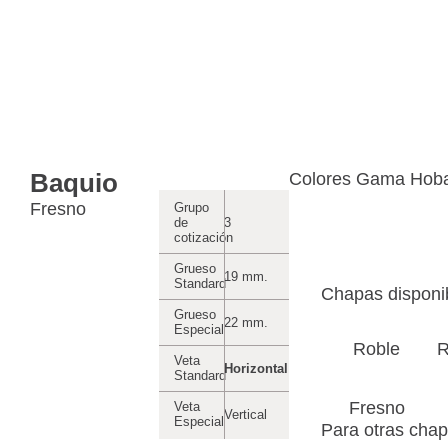
Baquio
Colores Gama Hob
Fresno
Grupo
de
3
cotización
Grueso
19 mm.
Standard
Chapas disponi
Grueso
22 mm.
Especial
Roble
R
Veta
Horizontal
Standard
Fresno
Veta
Vertical
Especial
Para otras chap