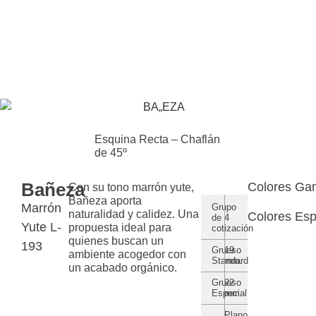
Esquina Recta – Chaflán
de 45º
Bañeza
Colores Ga
Con su tono marrón yute,
Bañeza aporta
Marrón
Grupo
naturalidad y calidez. Una
Colores Esp
de
4
Yute L-
propuesta ideal para
cotización
quienes buscan un
193
Grueso
19
ambiente acogedor con
Standard
mm.
un acabado orgánico.
Grueso
22
Especial
mm.
Plano