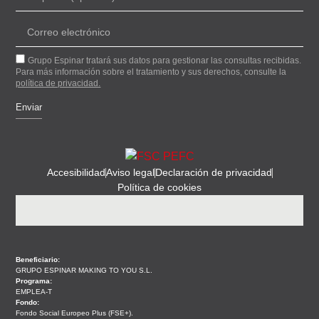
Grupo Espinar tratará sus datos para gestionar las consultas recibidas.
Para más información sobre el tratamiento y sus derechos, consulte la
política de privacidad.
Enviar
Alternative:
Accesibilidad
Aviso legal
Declaración de privacidad
Política de cookies
Beneficiario:
GRUPO ESPINAR MAKING TO YOU S.L.
Programa:
EMPLEA-T
Fondo:
Fondo Social Europeo Plus (FSE+).