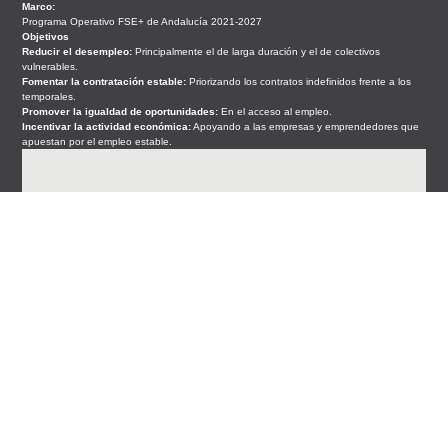
Marco:
Programa Operativo FSE+ de Andalucía 2021-2027
Objetivos
Reducir el desempleo:
Principalmente el de larga duración y el de colectivos
vulnerables.
Fomentar la contratación estable:
Priorizando los contratos indefinidos frente a los
temporales.
Promover la igualdad de oportunidades:
En el acceso al empleo.
Incentivar la actividad económica:
Apoyando a las empresas y emprendedores que
apuestan por el empleo estable.